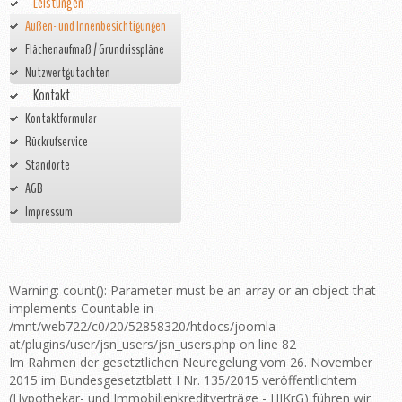
Leistungen
Außen- und Innenbesichtigungen
Flächenaufmaß / Grundrisspläne
Nutzwertgutachten
Kontakt
Kontaktformular
Rückrufservice
Standorte
AGB
Impressum
Warning: count(): Parameter must be an array or an object that
implements Countable in
/mnt/web722/c0/20/52858320/htdocs/joomla-
at/plugins/user/jsn_users/jsn_users.php on line 82
Im Rahmen der gesetztlichen Neuregelung vom 26. November
2015 im Bundesgesetztblatt I Nr. 135/2015 veröffentlichtem
(Hypothekar- und Immobilienkreditverträge - HIKrG) führen wir