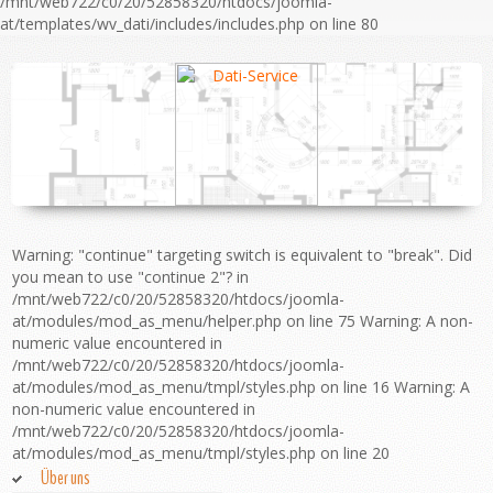
/mnt/web722/c0/20/52858320/htdocs/joomla-
at/templates/wv_dati/includes/includes.php on line 80
Warning: "continue" targeting switch is equivalent to "break". Did
you mean to use "continue 2"? in
/mnt/web722/c0/20/52858320/htdocs/joomla-
at/modules/mod_as_menu/helper.php on line 75 Warning: A non-
numeric value encountered in
/mnt/web722/c0/20/52858320/htdocs/joomla-
at/modules/mod_as_menu/tmpl/styles.php on line 16 Warning: A
non-numeric value encountered in
/mnt/web722/c0/20/52858320/htdocs/joomla-
at/modules/mod_as_menu/tmpl/styles.php on line 20
Über uns