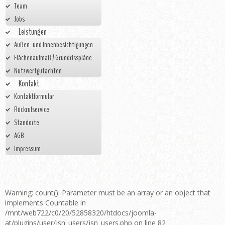
Team
Jobs
Leistungen
Außen- und Innenbesichtigungen
Flächenaufmaß / Grundrisspläne
Nutzwertgutachten
Kontakt
Kontaktformular
Rückrufservice
Standorte
AGB
Impressum
Warning: count(): Parameter must be an array or an object that
implements Countable in
/mnt/web722/c0/20/52858320/htdocs/joomla-
at/plugins/user/jsn_users/jsn_users.php on line 82